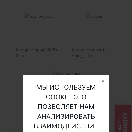
Компрессор 40-60 Вт -
Компрессионный
2 шт.
отвод – 1 шт.
МЫ ИСПОЛЬЗУЕМ
COOKIE. ЭТО
ПОЗВОЛЯЕТ НАМ
Технический паспорт
– 1 шт.
СКИДКУ
АНАЛИЗИРОВАТЬ
ВЗАИМОДЕЙСТВИЕ