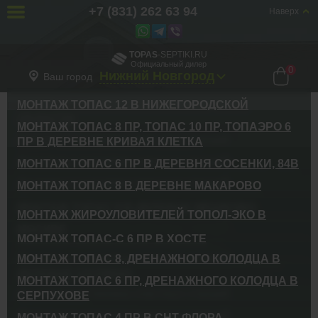
+7 (831) 262 63 94
Наверх
TOPAS
-SEPTIKI.RU
Официальный дилер
0
Нижний Новгород
Ваш город
МОНТАЖ ТОПАС 12 В НИЖЕГОРОДСКОЙ
Главная
Галерея
ОБЛАСТИ
МОНТАЖ ТОПАС 8 ПР, ТОПАС 10 ПР, ТОПАЭРО 6
ГАЛЕРЕЯ РАБОТ
Доставка и установка очистных станций
ПР В ДЕРЕВНЕ КРИВАЯ КЛЕТКА
Нижегородская область
Доставка и установка очистных станций
МОНТАЖ ТОПАС 6 ПР В ДЕРЕВНЯ СОСЕНКИ, 84В
д. Кривая Клетка, база отдыха «Селигер-клуб»
Доставка и установка очистных станций
МОНТАЖ ТОПАС 8 В ДЕРЕВНЕ МАКАРОВО
г.Москва деревня Сосенки, 84в
Доставка и установка очистных станций
МОНТАЖ ТОПАС 9 В ДЕРЕВНЕ МЕШКОВО
МОНТАЖ ЖИРОУЛОВИТЕЛЕЙ ТОПОЛ-ЭКО В
г. Москва деревня Макарово
Доставка и установка очистных станций
МОСКВЕ
МОНТАЖ ТОПАС-С 6 ПР В ХОСТЕ
г.Москва , деревня Мешково
Доставка и установка жироуловителей
Доставка и установка очистных станций
МОНТАЖ ТОПАС 8, ДРЕНАЖНОГО КОЛОДЦА В
Москва, Бескудниковский бульвар, 59А, клиника Федорова
ДЕРЕВНЕ СКУЛИНО
Володи Ульянова 69/72И, Хоста, Красная Воля, Сочи,
МОНТАЖ ТОПАС 6 ПР, ДРЕНАЖНОГО КОЛОДЦА В
Краснодарский край
Доставка и установка очистных станций
СЕРПУХОВЕ
Тверская обл., д. Скулино
Доставка и установка очистных станций
МОНТАЖ ТОПАС 4 ПР В СНТ ФЛОРА