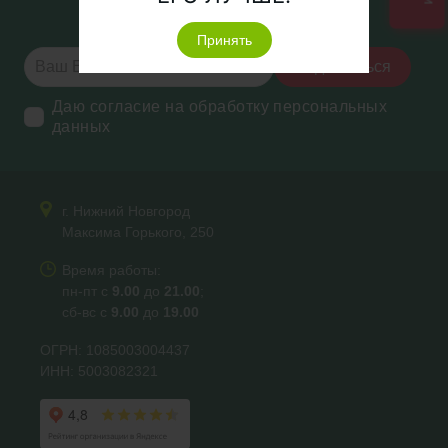
новостях и акциях
Принять
Подписаться
Даю согласие на обработку персональных
данных
г. Нижний Новгород
Максима Горького, 250
Время работы:
пн-пт с
9.00
до
21.00
;
сб-вс с
9.00
до
19.00
ОГРН: 1085003004437
ИНН: 5003082321