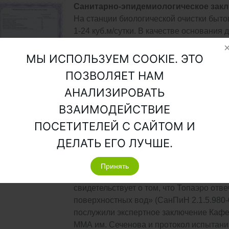
Санитарно-эпидемиологическое закл
На станции биологической очистки бы
1-24 куб.м/сутки. В качестве основания
настоящего документа послужило экспе
гигиены окружающей среды ММА им. Сеч
МЫ ИСПОЛЬЗУЕМ COOKIE. ЭТО
контрольно-испытательного и научно-ме
ПОЗВОЛЯЕТ НАМ
АНАЛИЗИРОВАТЬ
ВЗАИМОДЕЙСТВИЕ
ПОСЕТИТЕЛЕЙ С САЙТОМ И
АТЫ ТОПАЭРО
ДЕЛАТЬ ЕГО ЛУЧШЕ.
Принять
Санитарно-эпидемиологическое закл
свидетельствует о том, что Топаэро отв
поверхностных вод» (СанПиН 2.1.5.980
послужили экспертное заключение Кафе
ММА им. Сеченова и протокол испытани