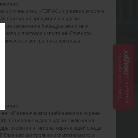
ючение.
товых сточных вод «ТОПАС» производимостью
 для признания продукции и выдачи
ртное заключение Кафедры экологии и
енова и протокол испытаний Главного
тодического центра питьевой воды.
СКИДКУ
Узнать стоимость
и получить
ючение.
ечает «Гигиеническим требованиям к охране
-00). Основанием для выдачи заключения
дры экологии и гигиены окружающей среды
й Главного контрольно-испытательного и