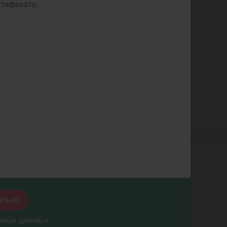
ртификата.
аться
ьных данных