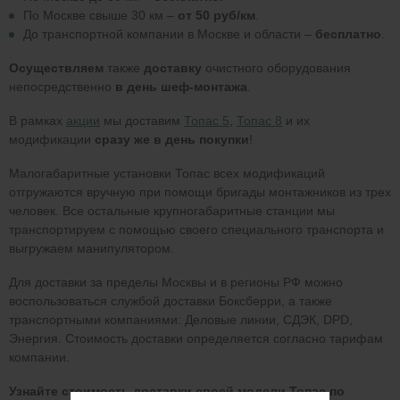
По Москве свыше 30 км –
от 50 руб/км
.
До транспортной компании в Москве и области –
бесплатно
.
Осуществляем
также
доставку
очистного оборудования
непосредственно
в день шеф-монтажа
.
В рамках
акции
мы доставим
Топас 5
,
Топас 8
и их
модификации
сразу же в день покупки
!
Малогабаритные установки Топас всех модификаций
отгружаются вручную при помощи бригады монтажников из трех
человек. Все остальные крупногабаритные станции мы
транспортируем с помощью своего специального транспорта и
выгружаем манипулятором.
Для доставки за пределы Москвы и в регионы РФ можно
воспользоваться службой доставки Бокcберри, а также
транспортными компаниями: Деловые линии, СДЭК, DPD,
Энергия. Стоимость доставки определяется согласно тарифам
компании.
Узнайте стоимость доставки своей модели Топас по