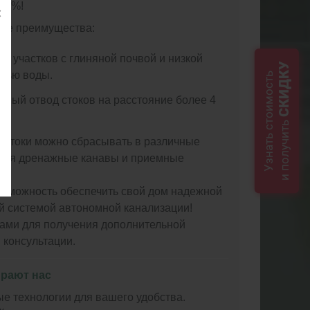
 98%!
ые преимущества:
я участков с глиняной почвой и низкой
СКИДКУ
тью воды.
Узнать стоимость
ьный отвод стоков на расстояние более 4
и получить
стоки можно сбрасывать в различные
ючая дренажные канавы и приемные
озможность обеспечить свой дом надежной
й системой автономной канализации!
нами для получения дополнительной
 консультации.
рают нас
е технологии для вашего удобства.