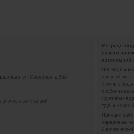
Мы рады под
нашего прое
автономной к
Почему выбир
насосом, кот
Кувшиново, ул. Северная, д.39А
сточные воды 
особенно важн
грунтовых вод
вка очистных станций
трубы менее 8
Принцип работ
передовые те
биологической