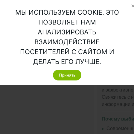
очищается до
МЫ ИСПОЛЬЗУЕМ COOKIE. ЭТО
Дополнительн
ПОЗВОЛЯЕТ НАМ
1.
Подходит дл
АНАЛИЗИРОВАТЬ
проходимос
ВЗАИМОДЕЙСТВИЕ
2.
Принудител
ПОСЕТИТЕЛЕЙ С САЙТОМ И
метров.
ДЕЛАТЬ ЕГО ЛУЧШЕ.
3.
Очищенные 
точки, вкл
Принять
колодцы.
Не упустите в
и эффективно
Свяжитесь с 
информации и
Почему выби
Современны