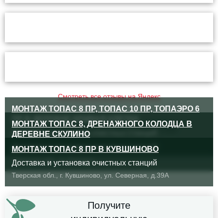
Смотреть все отзывы на Яндекс
МОНТАЖ ТОПАС 8 ПР, ТОПАС 10 ПР, ТОПАЭРО 6
ПР В ДЕРЕВНЕ КРИВАЯ КЛЕТКА
МОНТАЖ ТОПАС 8, ДРЕНАЖНОГО КОЛОДЦА В
ВЫПОЛНЕННЫЕ РАБОТЫ
Доставка и установка очистных станций
ДЕРЕВНЕ СКУЛИНО
д. Кривая Клетка, база отдыха «Селигер-клуб»
Доставка и установка очистных станций
МОНТАЖ ТОПАС 8 ПР В КУВШИНОВО
Тверская обл., д. Скулино
Доставка и установка очистных станций
Тверская обл., г. Кувшиново, ул. Северная, д.39А
Получите