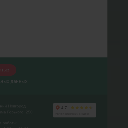
аться
ьных данных
жний Новгород
ма Горького, 250
я работы: