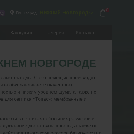
0
Нижний Новгород
Ваш город
Как купить
Галерея
Контакты
ЖНЕМ НОВГОРОДЕ
т самотек воды. С его помощью происходит
ика обуславливается качеством
ностью и низким уровнем шума, а также не
ов для септика «Топас»: мембранные и
тановки в септиках небольших размеров и
бслуживание достаточны просты, а также он
 действия такого компрессора базируется на