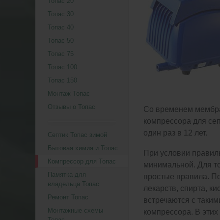
Топас 20
Топас 30
Топас 40
Топас 50
Топас 75
Топас 100
Топас 150
Монтаж Топас
Отзывы о Топас
Со временем мембран
компрессора для се
один раз в 12 лет.
Септик Топас зимой
Бытовая химия и Топас
При условии правиль
Компрессор для Топас
минимальной. Для то
Памятка для
простые правила. П
владельца Топас
лекарств, спирта, к
Ремонт Топас
встречаются с таки
Монтажные схемы
компрессора. В этих
Топас