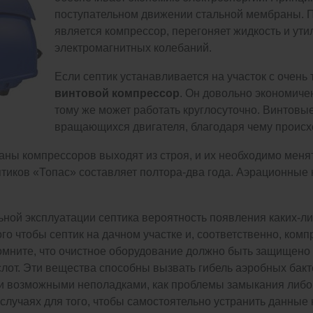
поступательном движении стальной мембраны. П
является компрессор, перегоняет жидкость и ути
электромагнитных колебаний.
Если септик устанавливается на участок с очень
винтовой компрессор
. Он довольно экономиче
тому же может работать круглосуточно. Винтовы
вращающихся двигателя, благодаря чему происхо
ы компрессоров выходят из строя, и их необходимо менят
птиков «Топас» составляет полтора-два года. Аэрационные
ной эксплуатации септика вероятность появления каких-л
го чтобы септик на дачном участке и, соответственно, ком
омните, что очистное оборудование должно быть защищено 
ислот. Эти вещества способны вызвать гибель аэробных бакт
ми возможными неполадками, как проблемы замыкания либ
 случаях для того, чтобы самостоятельно устранить данные