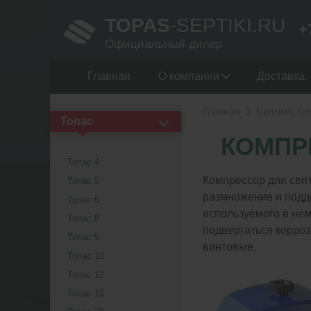
TOPAS
-SEPTIKI.RU
+
Официальный дилер
Главная
О компании
Доставка
Главная
Септики То
Топас
КОМПР
Топас 4
Компрессор для септ
Топас 5
размножение и подд
Топас 6
используемого в нем
Топас 8
подвергаться корроз
Топас 9
винтовые.
Топас 10
Топас 12
Топас 15