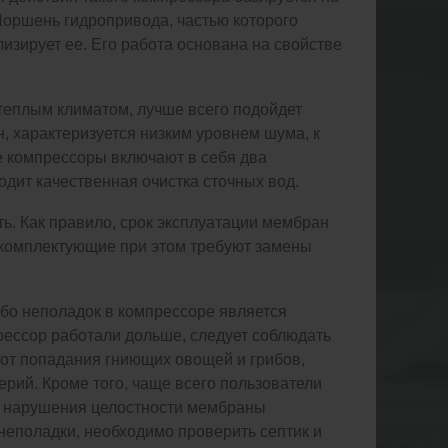
оршень гидропривода, частью которого
лизирует ее. Его работа основана на свойстве
 теплым климатом, лучше всего подойдет
н, характеризуется низким уровнем шума, к
е компрессоры включают в себя два
дит качественная очистка сточных вод.
ь. Как правило, срок эксплуатации мембран
 комплектующие при этом требуют замены
ибо неполадок в компрессоре является
прессор работали дольше, следует соблюдать
от попадания гниющих овощей и грибов,
ерий. Кроме того, чаще всего пользователи
о нарушения целостности мембраны
 неполадки, необходимо проверить септик и