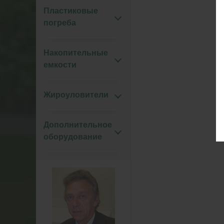
Пластиковые
погреба
Накопительные
емкости
Жироуловители
Дополнительное
оборудование