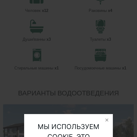
Человек
x12
Раковины
x4
Души/ванны
x3
Туалеты
x3
Стиральные машины
x1
Посудомоечные машины
x1
ВАРИАНТЫ ВОДООТВЕДЕНИЯ
МЫ ИСПОЛЬЗУЕМ
COOKIE. ЭТО