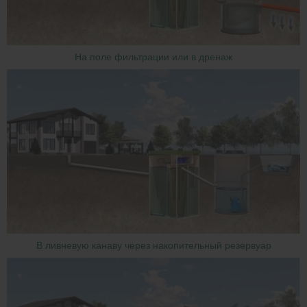
На поле фильтрации или в дренаж
В ливневую канаву через накопительный резервуар