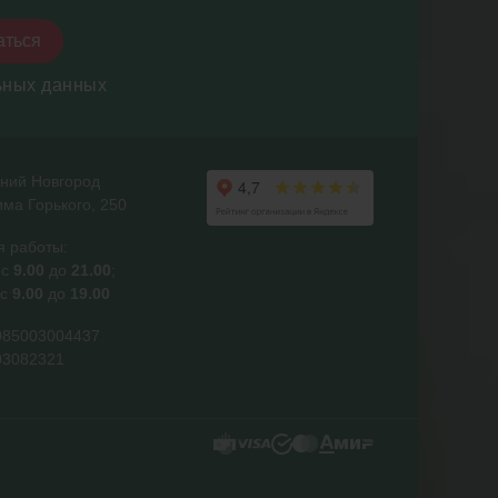
аться
ьных данных
жний Новгород
ма Горького, 250
я работы:
 с
9.00
до
21.00
;
 с
9.00
до
19.00
085003004437
03082321