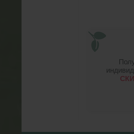
Пол
индиви
СК