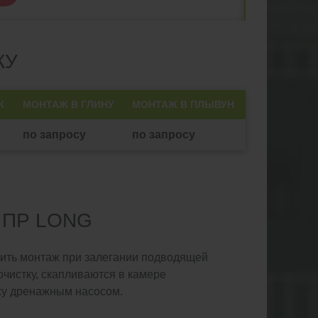
КУ
К
МОНТАЖ В ГЛИНУ
МОНТАЖ В ПЛЫВУН
по запросу
по запросу
 ПР LONG
вить монтаж при залегании подводящей
очистку, скапливаются в камере
жу дренажным насосом.