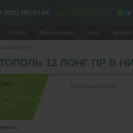
7 (831) 262 63 94
Заказать обратный звонок
Оплата
Обмен и возврат
Цены
Гарантии
ополь 12 Лонг Пр
ТОПОЛЬ 12 ЛОНГ ПР В 
еловек
3
ботки:
2.1 м
/сут.
с:
790 л.
50(Н) мм.