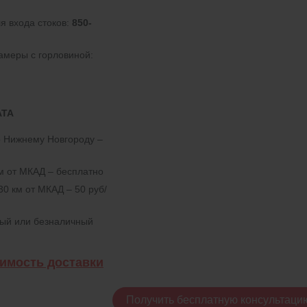
я входа стоков:
850-
амеры с горловиной:
АТА
о Нижнему Новгороду –
км от МКАД – бесплатно
30 км от МКАД – 50 руб/
ный или безналичный
оимость доставки
Получить бесплатную консультаци