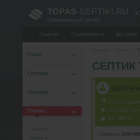
TOPAS
-SEPTIKI.RU
+
Официальный дилер
Главная
О компании
Доставка
Главная
Тополь
Т
Топас
СЕПТИК 
Септики
Для 12-и ч
Топаэро
Объем перера
Залповый сбро
Тополь
Вес:
380 кг.
Тополь 4
Габариты:
2200*28
Тополь 6