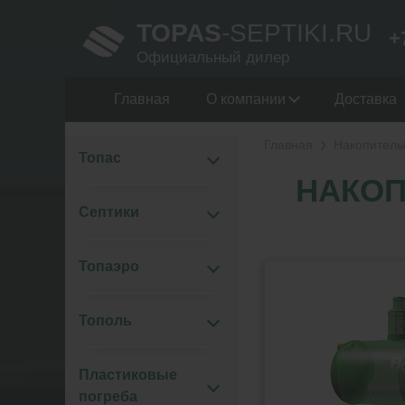
TOPAS
-SEPTIKI.RU
+
Официальный дилер
Главная
О компании
Доставка
Главная
Накопитель
Топас
НАКОП
Септики
Топаэро
Тополь
Пластиковые
погреба