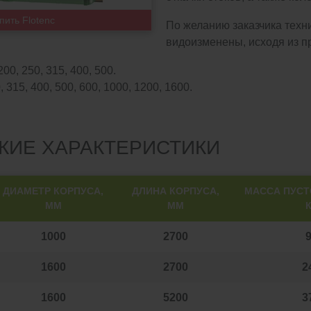
пить Flotenc
По желанию заказчика техн
видоизменены, исходя из п
200, 250, 315, 400, 500.
 315, 400, 500, 600, 1000, 1200, 1600.
КИЕ ХАРАКТЕРИСТИКИ
ДИАМЕТР КОРПУСА,
ДЛИНА КОРПУСА,
МАССА ПУСТ
ММ
ММ
1000
2700
1600
2700
2
1600
5200
3