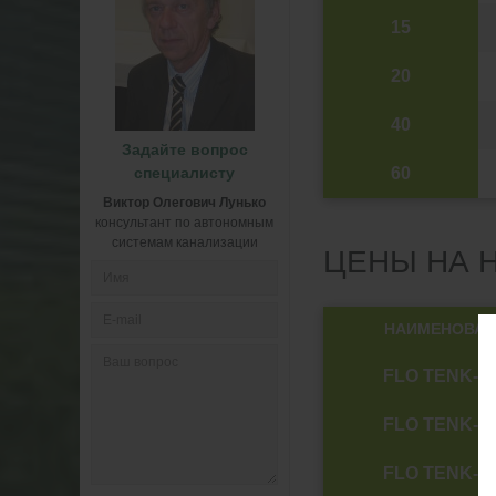
15
20
40
Задайте вопрос
специалисту
60
Виктор Олегович Лунько
консультант по автономным
системам канализации
ЦЕНЫ НА 
НАИМЕНОВАН
FLO TENK-E
FLO TENK-E
FLO TENK-E