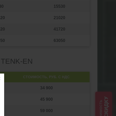
30
15530
020
21020
720
41720
050
63050
 TENK-EN
СТОИМОСТЬ, РУБ. С НДС
34 900
СКИДКУ
45 900
59 000