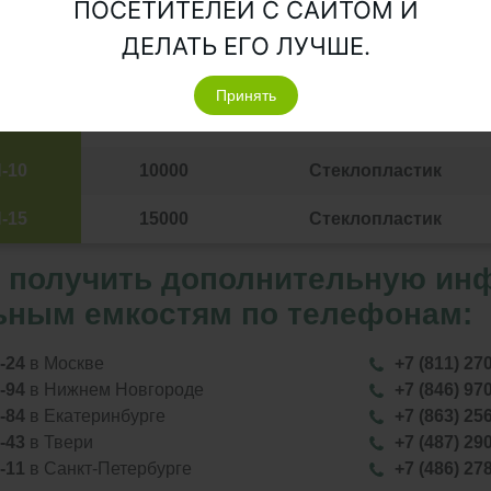
ПОСЕТИТЕЛЕЙ С САЙТОМ И
N-5
5000
Стеклопластик
ДЕЛАТЬ ЕГО ЛУЧШЕ.
N-6
6000
Стеклопластик
Принять
N-8
8000
Стеклопластик
-10
10000
Стеклопластик
-15
15000
Стеклопластик
 получить дополнительную ин
ьным емкостям по телефонам:
1-24
в Москве
+7 (811) 27
3-94
в Нижнем Новгороде
+7 (846) 97
2-84
в Екатеринбурге
+7 (863) 25
7-43
в Твери
+7 (487) 29
4-11
в Санкт-Петербурге
+7 (486) 27