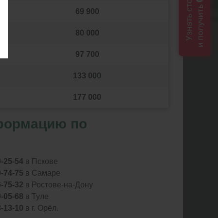
Узнать стоимость
и получить
69 900
80 000
97 700
133 000
177 000
формацию по
0-25-54
в Пскове
0-74-75
в Самаре
6-75-32
в Ростове-на-Дону
0-05-68
в Туле
8-13-10
в г. Орёл.