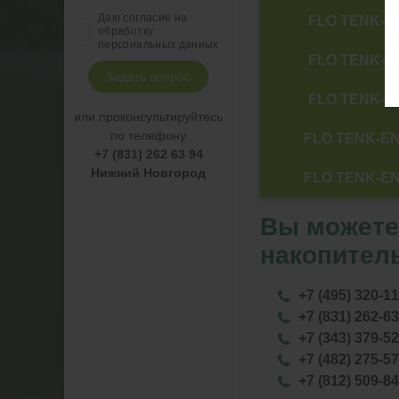
Даю согласие на
FLO TENK-E
обработку
персональных данных
FLO TENK-E
Задать вопрос
FLO TENK-E
или проконсультируйтесь
по телефону
FLO TENK-EN
+7 (831) 262 63 94
Нижний Новгород
FLO TENK-EN
Вы можете
накопител
+7 (495) 320-1
+7 (831) 262-6
+7 (343) 379-5
+7 (482) 275-5
+7 (812) 509-8