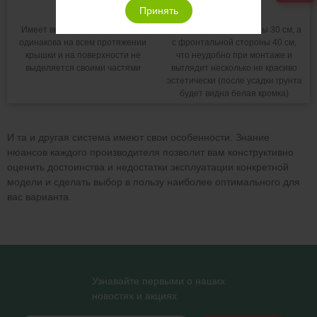
Принять
Высота крышки
Имеет высоту в 20 см, которая
Высота верха горловины 30 см, а
одинакова на всем протяжении
с фронтальной стороны 40 см,
крышки и на поверхности не
что неудобно при монтаже и
выделяется своими частями
выглядит несколько не красиво
эстетически (после усадки грунта
будет видна белая кромка)
И та и другая система имеют свои особенности. Знание
нюансов каждого производителя позволит вам конструктивно
оценить достоинства и недостатки эксплуатации конкретной
модели и сделать выбор в пользу наиболее оптимального для
вас варианта.
Узнавайте первыми о наших
новостях и акциях